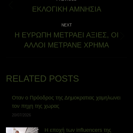
NAVIGATION
ΕΚΛΟΓΙΚΗ ΑΜΝΗΣΙΑ
Previous
post:
NEXT
Η ΕΥΡΩΠΗ ΜΕΤΡΑΕΙ ΑΞΙΕΣ, ΟΙ
Next
ΑΛΛΟΙ ΜΕΤΡΑΝΕ ΧΡΗΜΑ
post:
RELATED POSTS
Οταν ο Πρόοδρος της Δημοκρατιας χαμηλωνει
τον πηχη της χωρας
20/07/2026
Η εποχή των influencers της