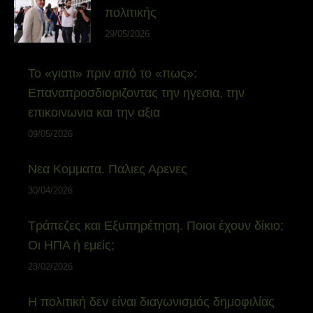
πολιτικής
29/05/2026
Το «γιατι» πριν από το «πως»:
Επαναπροσδιοριζοντας την ηγεσια, την
επικοινωνια και την αξια
09/05/2026
Νεα Κομματα. Παλιες Αρενες
30/04/2026
Τράπεζες και Εξυπηρέτηση. Ποιοι έχουν δίκιο;
Οι ΗΠΑ ή εμείς;
23/02/2026
Η πολιτική δεν είναι διαγωνισμός δημοφιλίας