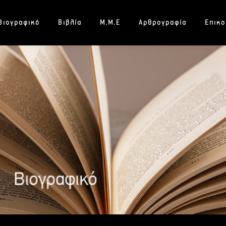
Βιογραφικό
Βιβλία
Μ.Μ.Ε
Αρθρογραφία
Επικο