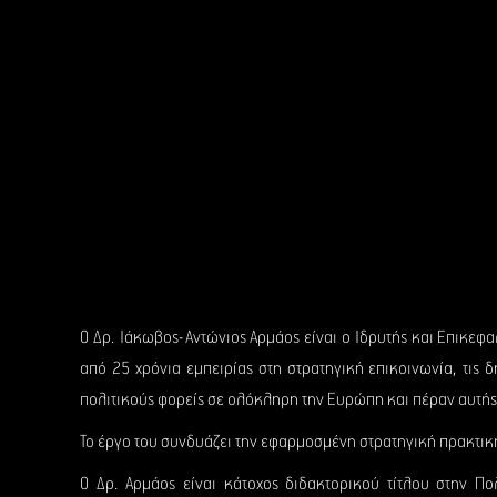
Ο Δρ. Ιάκωβος-Αντώνιος Αρμάος είναι ο Ιδρυτής και Επικεφ
από 25 χρόνια εμπειρίας στη στρατηγική επικοινωνία, τις 
πολιτικούς φορείς σε ολόκληρη την Ευρώπη και πέραν αυτής
Το έργο του συνδυάζει την εφαρμοσμένη στρατηγική πρακτικ
Ο Δρ. Αρμάος είναι κάτοχος διδακτορικού τίτλου στην Πο